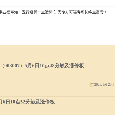
事业福寿知！五行透析一生运势 知天命方可福寿绵长终生富贵！
03007）5月6日10点48分触及涨停板
2026/5/6 23:5
5月6日10点52分触及涨停板