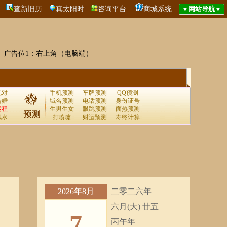
查新旧历
真太阳时
咨询平台
商城系统
广告位1：右上角（电脑端）
配对
手机预测
车牌预测
QQ预测
合婚
域名预测
电话预测
身份证号
运程
生男生女
眼跳预测
面热预测
风水
打喷嚏
财运预测
寿终计算
2026年8月
二零二六年
六月(大) 廿五
7
丙午年