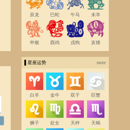
辰龙
巳蛇
午马
未羊
申猴
酉鸡
戌狗
亥猪
▌星座运势
more
白羊
金牛
双子
巨蟹
狮子
处女
天秤
天蝎