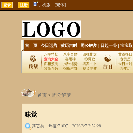
手机版
[繁体]
首 页
|
今日运势
|
黄历吉时
|
周公解梦
|
日起一卦
|
宝宝取
八字精批
八字合婚
四柱排盘
黄道择日
查询大全
喜用神
称骨歌
老黄历
面相预测
指纹运势
塔罗占卜
今日吉时
紫微斗数
铜板占卦
观音灵签
万年历
首页
>
周公解梦
味觉
其它类
热度:710℃ 2026/8/7 2:52:28