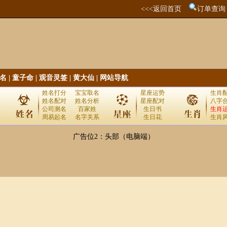
<<<返回首页
订单查询
名
|
童子命
|
观音灵签
|
黄大仙
|
网站导航
姓名打分
宝宝取名
星座运势
生肖
姓名配对
姓名分析
星座配对
八字
公司测名
百家姓
生日书
生肖
周易起名
名字关系
生日花
生肖
广告位2：头部（电脑端）