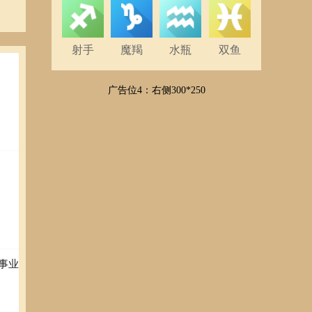
射手
魔羯
水瓶
双鱼
广告位4：右侧300*250
事业