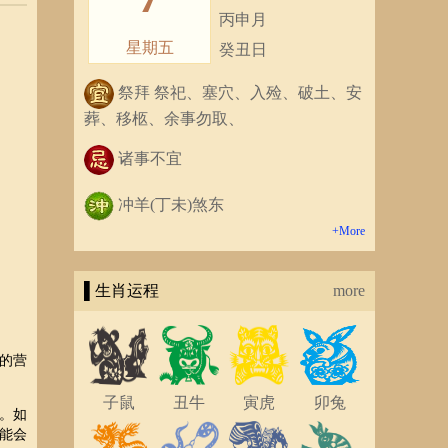
丙申月
星期五
癸丑日
祭拜 祭祀、塞穴、入殓、破土、安
葬、移柩、余事勿取、
诸事不宜
冲羊(丁未)煞东
+More
▌生肖运程
more
的营
子鼠
丑牛
寅虎
卯兔
。如
能会