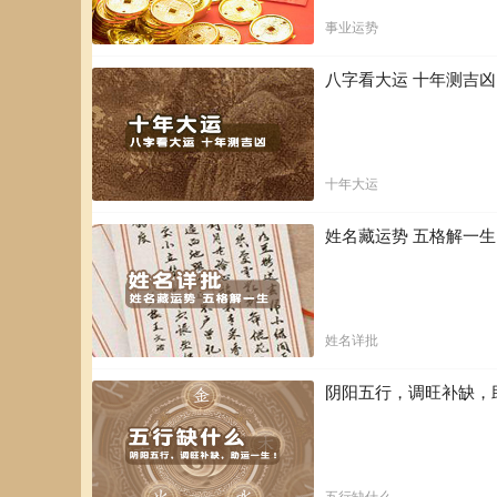
事业运势
八字看大运 十年测吉
十年大运
姓名藏运势 五格解一
姓名详批
阴阳五行，调旺补缺，
五行缺什么