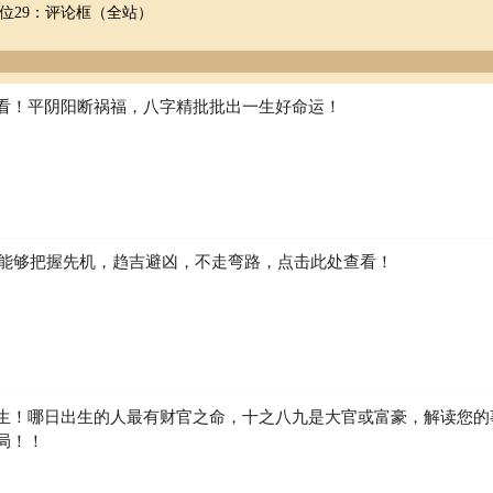
位29：评论框（全站）
看！平阴阳断祸福，八字精批批出一生好命运！
如何能够把握先机，趋吉避凶，不走弯路，点击此处查看！
生！哪日出生的人最有财官之命，十之八九是大官或富豪，解读您的
局！！