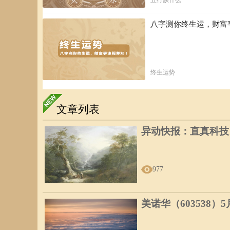
八字测你终生运，财富
终生运势
文章列表
异动快报：直真科技（0
977
美诺华（603538）