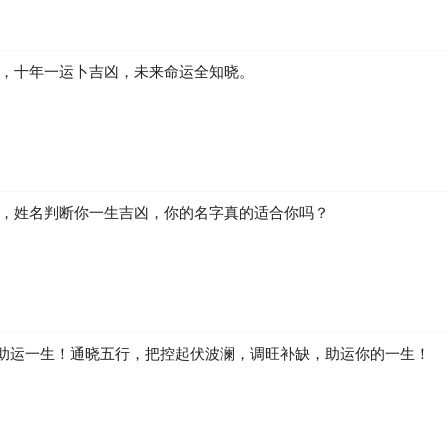
凶，十年一运卜吉凶，未来命运全知晓。
生，姓名判断你一生吉凶，你的名字真的适合你吗？
助运一生！通晓五行，把控起伏波澜，调旺补缺，助运你的一生！