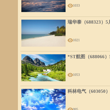
1033
瑞华泰（688323）
1021
*ST航图（688066
1053
科林电气（603050
995