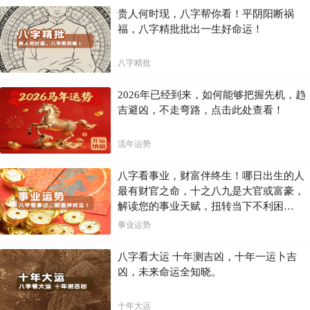
贵人何时现，八字帮你看！平阴阳断祸
福，八字精批批出一生好命运！
八字精批
2026年已经到来，如何能够把握先机，趋
吉避凶，不走弯路，点击此处查看！
流年运势
八字看事业，财富伴终生！哪日出生的人
最有财官之命，十之八九是大官或富豪，
解读您的事业天赋，扭转当下不利困
局！！
事业运势
八字看大运 十年测吉凶，十年一运卜吉
凶，未来命运全知晓。
十年大运