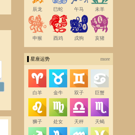
辰龙
巳蛇
午马
未羊
申猴
酉鸡
戌狗
亥猪
▌星座运势
more
白羊
金牛
双子
巨蟹
狮子
处女
天秤
天蝎