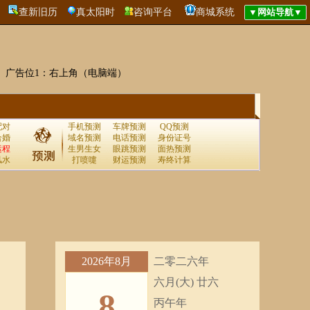
查新旧历
真太阳时
咨询平台
商城系统
广告位1：右上角（电脑端）
配对
手机预测
车牌预测
QQ预测
合婚
域名预测
电话预测
身份证号
运程
生男生女
眼跳预测
面热预测
风水
打喷嚏
财运预测
寿终计算
2026年8月
二零二六年
六月(大) 廿六
8
丙午年