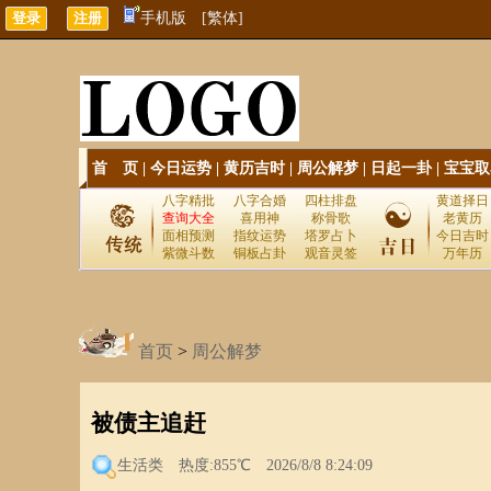
手机版
[繁体]
首 页
|
今日运势
|
黄历吉时
|
周公解梦
|
日起一卦
|
宝宝取
八字精批
八字合婚
四柱排盘
黄道择日
查询大全
喜用神
称骨歌
老黄历
面相预测
指纹运势
塔罗占卜
今日吉时
紫微斗数
铜板占卦
观音灵签
万年历
首页
>
周公解梦
被债主追赶
生活类
热度:855℃ 2026/8/8 8:24:09