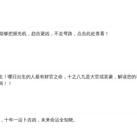
如何能够把握先机，趋吉避凶，不走弯路，点击此处查看！
生！哪日出生的人最有财官之命，十之八九是大官或富豪，解读您的
局！！
凶，十年一运卜吉凶，未来命运全知晓。