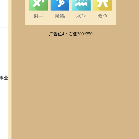
射手
魔羯
水瓶
双鱼
广告位4：右侧300*250
事业