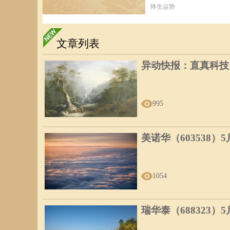
终生运势
文章列表
异动快报：直真科技（0
995
美诺华（603538）
1054
瑞华泰（688323）