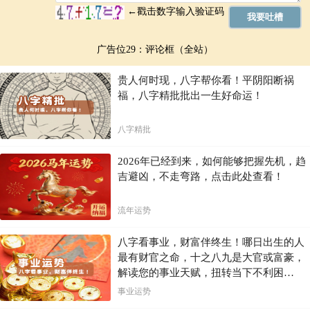
广告位29：评论框（全站）
贵人何时现，八字帮你看！平阴阳断祸
福，八字精批批出一生好命运！
八字精批
2026年已经到来，如何能够把握先机，趋
吉避凶，不走弯路，点击此处查看！
流年运势
八字看事业，财富伴终生！哪日出生的人
最有财官之命，十之八九是大官或富豪，
解读您的事业天赋，扭转当下不利困
局！！
事业运势