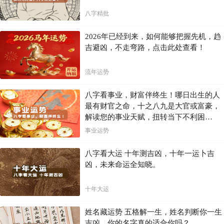
八字精批
2026年已经到来，如何能够把握先机，趋
吉避凶，不走弯路，点击此处查看！
流年运势
八字看事业，财富伴终生！哪日出生的人
最有财官之命，十之八九是大官或富豪，
解读您的事业天赋，扭转当下不利困
局！！
事业运势
八字看大运 十年测吉凶，十年一运卜吉
凶，未来命运全知晓。
十年大运
姓名藏运势 五格解一生，姓名判断你一生
吉凶，你的名字真的适合你吗？