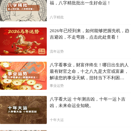
福，八字精批批出一生好命运！
八字精批
2026年已经到来，如何能够把握先机，趋
吉避凶，不走弯路，点击此处查看！
流年运势
八字看事业，财富伴终生！哪日出生的人
最有财官之命，十之八九是大官或富豪，
解读您的事业天赋，扭转当下不利困
局！！
事业运势
八字看大运 十年测吉凶，十年一运卜吉
凶，未来命运全知晓。
十年大运