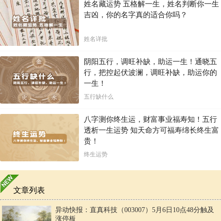
姓名藏运势 五格解一生，姓名判断你一生
吉凶，你的名字真的适合你吗？
姓名详批
阴阳五行，调旺补缺，助运一生！通晓五
行，把控起伏波澜，调旺补缺，助运你的
一生！
五行缺什么
八字测你终生运，财富事业福寿知！五行
透析一生运势 知天命方可福寿绵长终生富
贵！
终生运势
文章列表
异动快报：直真科技（003007）5月6日10点48分触及
涨停板