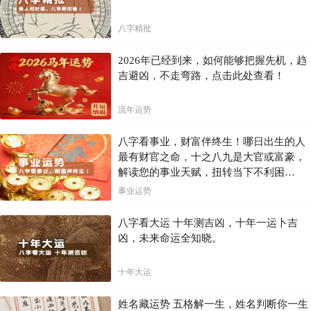
八字精批
2026年已经到来，如何能够把握先机，趋
吉避凶，不走弯路，点击此处查看！
流年运势
八字看事业，财富伴终生！哪日出生的人
最有财官之命，十之八九是大官或富豪，
解读您的事业天赋，扭转当下不利困
局！！
事业运势
八字看大运 十年测吉凶，十年一运卜吉
凶，未来命运全知晓。
十年大运
姓名藏运势 五格解一生，姓名判断你一生