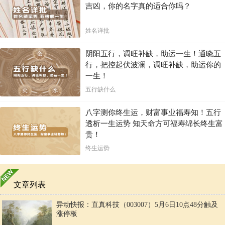
吉凶，你的名字真的适合你吗？
姓名详批
阴阳五行，调旺补缺，助运一生！通晓五
行，把控起伏波澜，调旺补缺，助运你的
一生！
五行缺什么
八字测你终生运，财富事业福寿知！五行
透析一生运势 知天命方可福寿绵长终生富
贵！
终生运势
文章列表
异动快报：直真科技（003007）5月6日10点48分触及
涨停板