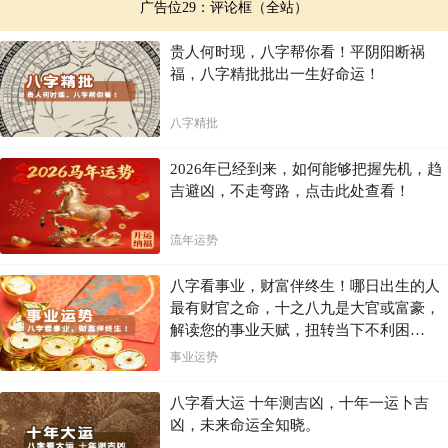
广告位29：评论框（全站）
贵人何时现，八字帮你看！平阴阳断祸
福，八字精批批出一生好命运！
八字精批
2026年已经到来，如何能够把握先机，趋
吉避凶，不走弯路，点击此处查看！
流年运势
八字看事业，财富伴终生！哪日出生的人
最有财官之命，十之八九是大官或富豪，
解读您的事业天赋，扭转当下不利困
局！！
事业运势
八字看大运 十年测吉凶，十年一运卜吉
凶，未来命运全知晓。