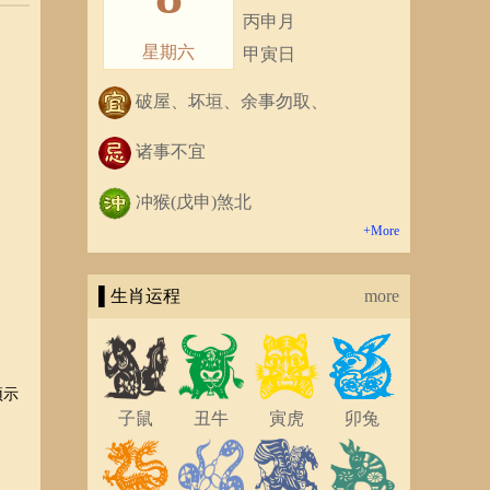
丙申月
星期六
甲寅日
破屋、坏垣、余事勿取、
诸事不宜
冲猴(戊申)煞北
+More
▌生肖运程
more
预示
子鼠
丑牛
寅虎
卯兔