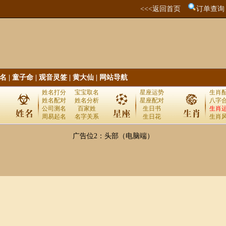
<<<返回首页
订单查询
名
|
童子命
|
观音灵签
|
黄大仙
|
网站导航
姓名打分
宝宝取名
星座运势
生肖
姓名配对
姓名分析
星座配对
八字
公司测名
百家姓
生日书
生肖
周易起名
名字关系
生日花
生肖
广告位2：头部（电脑端）