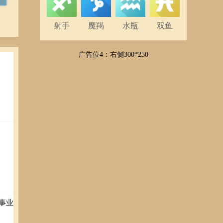
射手
魔羯
水瓶
双鱼
广告位4：右侧300*250
事业