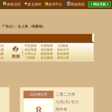
查新旧历
真太阳时
咨询平台
商城系统
广告位1：右上角（电脑端）
配对
手机预测
车牌预测
QQ预测
合婚
域名预测
电话预测
身份证号
运程
生男生女
眼跳预测
面热预测
风水
打喷嚏
财运预测
寿终计算
2026年8月
二零二六年
六月(大) 廿六
8
丙午年