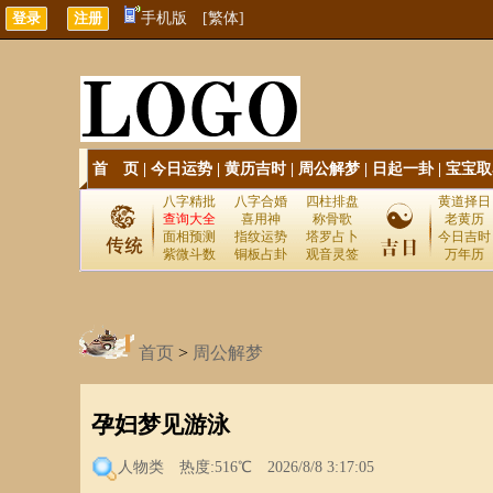
手机版
[繁体]
首 页
|
今日运势
|
黄历吉时
|
周公解梦
|
日起一卦
|
宝宝取
八字精批
八字合婚
四柱排盘
黄道择日
查询大全
喜用神
称骨歌
老黄历
面相预测
指纹运势
塔罗占卜
今日吉时
紫微斗数
铜板占卦
观音灵签
万年历
首页
>
周公解梦
孕妇梦见游泳
人物类
热度:516℃ 2026/8/8 3:17:05