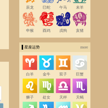
辰龙
巳蛇
午马
未羊
申猴
酉鸡
戌狗
亥猪
▌星座运势
more
白羊
金牛
双子
巨蟹
狮子
处女
天秤
天蝎