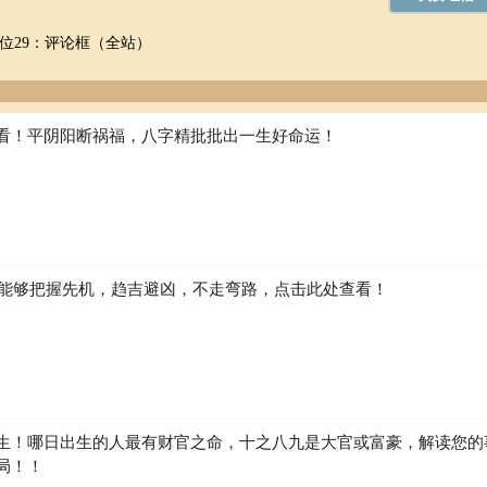
位29：评论框（全站）
看！平阴阳断祸福，八字精批批出一生好命运！
如何能够把握先机，趋吉避凶，不走弯路，点击此处查看！
生！哪日出生的人最有财官之命，十之八九是大官或富豪，解读您的
局！！