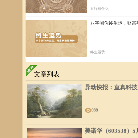
五行缺什么
八字测你终生运，财富
终生运势
文章列表
异动快报：直真科技（0
988
美诺华（603538）