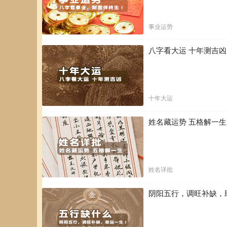
事业运势
八字看大运 十年测吉
十年大运
姓名藏运势 五格解一
姓名详批
阴阳五行，调旺补缺，