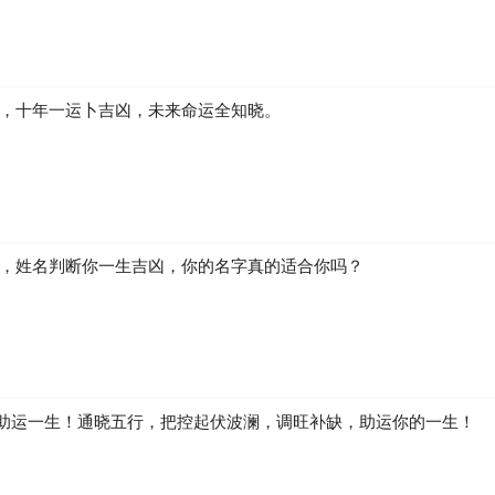
凶，十年一运卜吉凶，未来命运全知晓。
生，姓名判断你一生吉凶，你的名字真的适合你吗？
助运一生！通晓五行，把控起伏波澜，调旺补缺，助运你的一生！