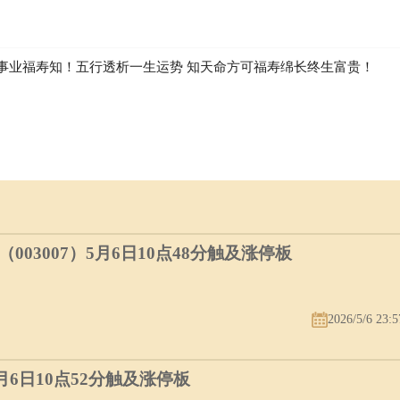
事业福寿知！五行透析一生运势 知天命方可福寿绵长终生富贵！
03007）5月6日10点48分触及涨停板
2026/5/6 23:5
5月6日10点52分触及涨停板