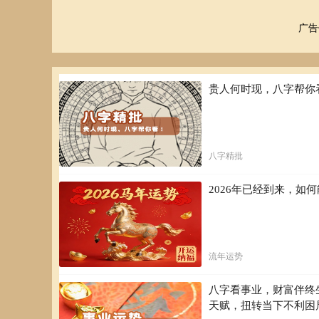
广告
贵人何时现，八字帮你
八字精批
2026年已经到来，
流年运势
八字看事业，财富伴终
天赋，扭转当下不利困