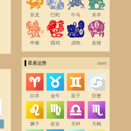
辰龙
巳蛇
午马
未羊
申猴
酉鸡
戌狗
亥猪
▌星座运势
more
白羊
金牛
双子
巨蟹
狮子
处女
天秤
天蝎