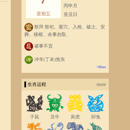
丙申月
星期五
癸丑日
祭拜 祭祀、塞穴、入殓、破土、安
葬、移柩、余事勿取、
诸事不宜
冲羊(丁未)煞东
+More
▌生肖运程
more
子鼠
丑牛
寅虎
卯兔