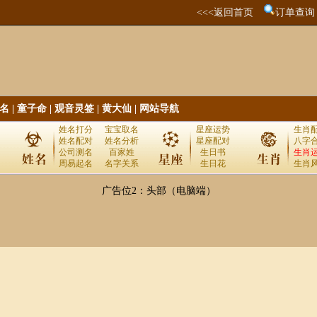
<<<返回首页
订单查询
名
|
童子命
|
观音灵签
|
黄大仙
|
网站导航
姓名打分
宝宝取名
星座运势
生肖
姓名配对
姓名分析
星座配对
八字
公司测名
百家姓
生日书
生肖
周易起名
名字关系
生日花
生肖
广告位2：头部（电脑端）