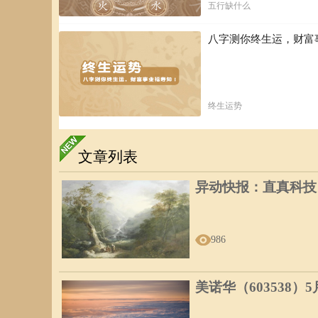
五行缺什么
八字测你终生运，财富
终生运势
文章列表
异动快报：直真科技（0
986
美诺华（603538）