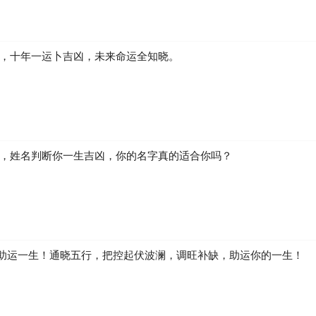
凶，十年一运卜吉凶，未来命运全知晓。
生，姓名判断你一生吉凶，你的名字真的适合你吗？
助运一生！通晓五行，把控起伏波澜，调旺补缺，助运你的一生！