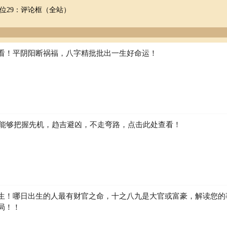
位29：评论框（全站）
看！平阴阳断祸福，八字精批批出一生好命运！
如何能够把握先机，趋吉避凶，不走弯路，点击此处查看！
生！哪日出生的人最有财官之命，十之八九是大官或富豪，解读您的
局！！