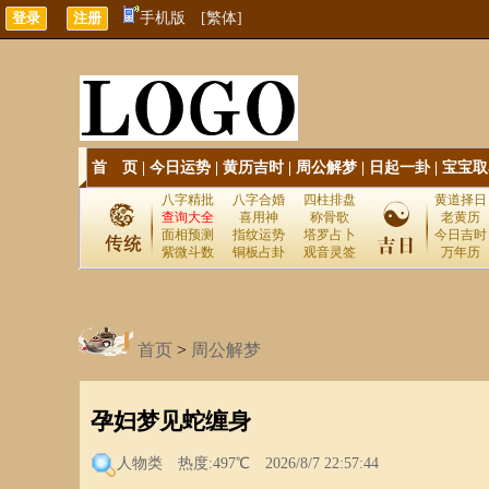
手机版
[繁体]
首 页
|
今日运势
|
黄历吉时
|
周公解梦
|
日起一卦
|
宝宝取
八字精批
八字合婚
四柱排盘
黄道择日
查询大全
喜用神
称骨歌
老黄历
面相预测
指纹运势
塔罗占卜
今日吉时
紫微斗数
铜板占卦
观音灵签
万年历
首页
>
周公解梦
孕妇梦见蛇缠身
人物类
热度:497℃ 2026/8/7 22:57:44