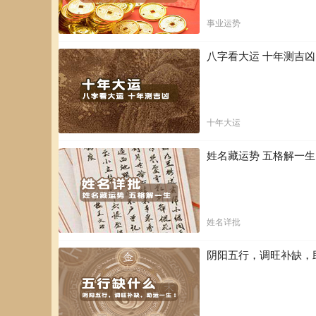
事业运势
八字看大运 十年测吉
十年大运
姓名藏运势 五格解一
姓名详批
阴阳五行，调旺补缺，