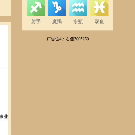
射手
魔羯
水瓶
双鱼
广告位4：右侧300*250
事业