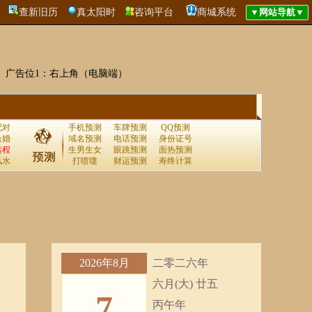
查新旧历
真太阳时
咨询平台
商城系统
广告位1：右上角（电脑端）
配对
手机预测
车牌预测
QQ预测
合婚
域名预测
电话预测
身份证号
运程
生男生女
眼跳预测
面热预测
风水
打喷嚏
财运预测
寿终计算
2026年8月
二零二六年
六月(大) 廿五
7
丙午年