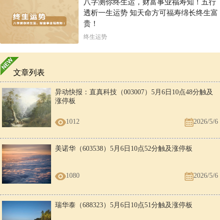
八字测你终生运，财富事业福寿知！五行
透析一生运势 知天命方可福寿绵长终生富
贵！
终生运势
文章列表
异动快报：直真科技（003007）5月6日10点48分触及
涨停板
1012
2026/5/6
美诺华（603538）5月6日10点52分触及涨停板
1080
2026/5/6
瑞华泰（688323）5月6日10点51分触及涨停板