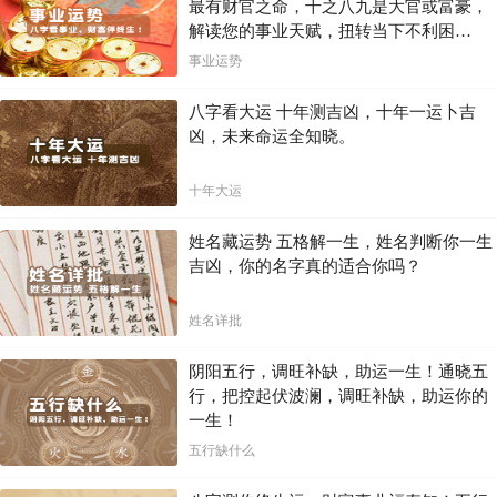
最有财官之命，十之八九是大官或富豪，
解读您的事业天赋，扭转当下不利困
局！！
事业运势
八字看大运 十年测吉凶，十年一运卜吉
凶，未来命运全知晓。
十年大运
姓名藏运势 五格解一生，姓名判断你一生
吉凶，你的名字真的适合你吗？
姓名详批
阴阳五行，调旺补缺，助运一生！通晓五
行，把控起伏波澜，调旺补缺，助运你的
一生！
五行缺什么