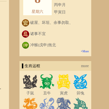
丙申月
星期六
甲寅日
破屋、坏垣、余事勿取、
诸事不宜
冲猴(戊申)煞北
+More
▌生肖运程
more
。
子鼠
丑牛
寅虎
卯兔