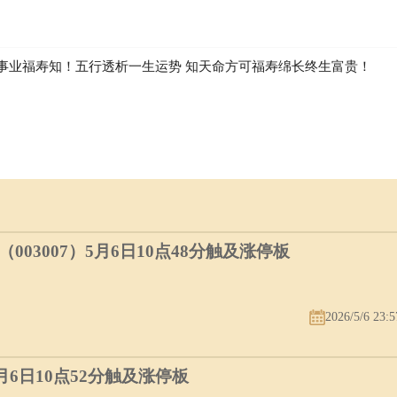
事业福寿知！五行透析一生运势 知天命方可福寿绵长终生富贵！
03007）5月6日10点48分触及涨停板
2026/5/6 23:5
5月6日10点52分触及涨停板