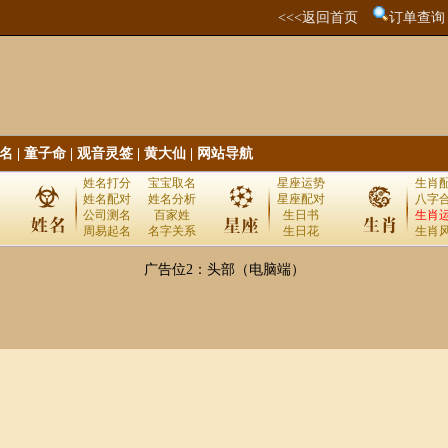
<<<返回首页
订单查询
名
|
童子命
|
观音灵签
|
黄大仙
|
网站导航
姓名打分
宝宝取名
星座运势
生肖
姓名配对
姓名分析
星座配对
八字
公司测名
百家姓
生日书
生肖
周易起名
名字关系
生日花
生肖
广告位2：头部（电脑端）