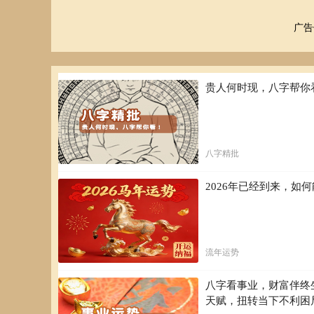
广告
贵人何时现，八字帮你
八字精批
2026年已经到来，
流年运势
八字看事业，财富伴终
天赋，扭转当下不利困