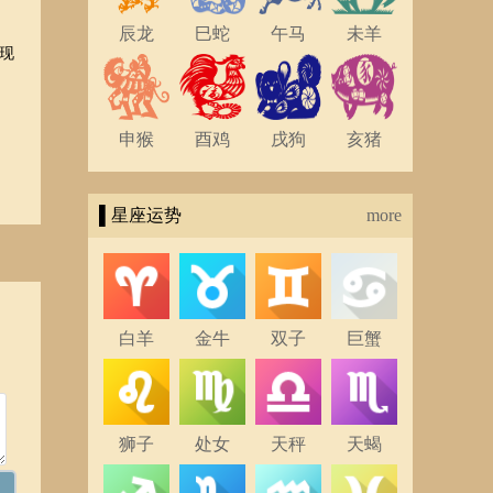
辰龙
巳蛇
午马
未羊
现
申猴
酉鸡
戌狗
亥猪
▌星座运势
more
白羊
金牛
双子
巨蟹
狮子
处女
天秤
天蝎