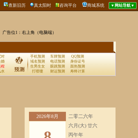
查新旧历
真太阳时
咨询平台
商城系统
广告位1：右上角（电脑端）
配对
手机预测
车牌预测
QQ预测
合婚
域名预测
电话预测
身份证号
运程
生男生女
眼跳预测
面热预测
风水
打喷嚏
财运预测
寿终计算
2026年8月
二零二六年
六月(大) 廿六
8
丙午年