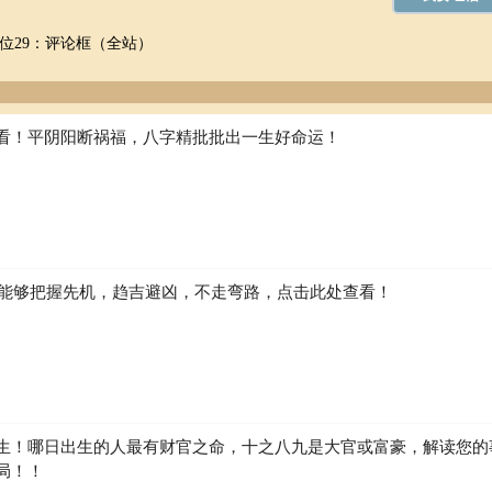
位29：评论框（全站）
看！平阴阳断祸福，八字精批批出一生好命运！
如何能够把握先机，趋吉避凶，不走弯路，点击此处查看！
生！哪日出生的人最有财官之命，十之八九是大官或富豪，解读您的
局！！