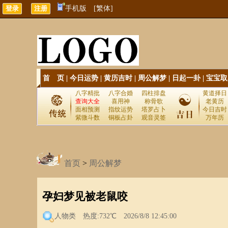
手机版
[繁体]
首 页
|
今日运势
|
黄历吉时
|
周公解梦
|
日起一卦
|
宝宝取
八字精批
八字合婚
四柱排盘
黄道择日
查询大全
喜用神
称骨歌
老黄历
面相预测
指纹运势
塔罗占卜
今日吉时
紫微斗数
铜板占卦
观音灵签
万年历
首页
>
周公解梦
孕妇梦见被老鼠咬
人物类
热度:732℃ 2026/8/8 12:45:00