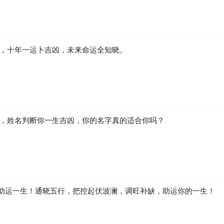
凶，十年一运卜吉凶，未来命运全知晓。
生，姓名判断你一生吉凶，你的名字真的适合你吗？
助运一生！通晓五行，把控起伏波澜，调旺补缺，助运你的一生！