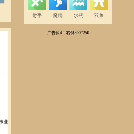
射手
魔羯
水瓶
双鱼
广告位4：右侧300*250
事业