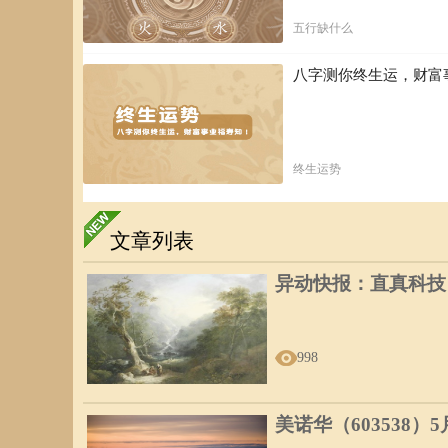
五行缺什么
八字测你终生运，财富
终生运势
文章列表
异动快报：直真科技（0
998
美诺华（603538）