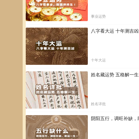
事业运势
八字看大运 十年测吉
十年大运
姓名藏运势 五格解一
姓名详批
阴阳五行，调旺补缺，