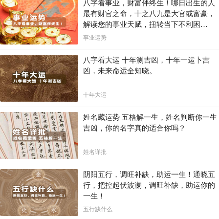
八字看事业，财富伴终生！哪日出生的人
最有财官之命，十之八九是大官或富豪，
解读您的事业天赋，扭转当下不利困
局！！
事业运势
八字看大运 十年测吉凶，十年一运卜吉
凶，未来命运全知晓。
十年大运
姓名藏运势 五格解一生，姓名判断你一生
吉凶，你的名字真的适合你吗？
姓名详批
阴阳五行，调旺补缺，助运一生！通晓五
行，把控起伏波澜，调旺补缺，助运你的
一生！
五行缺什么