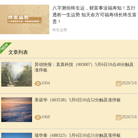
八字测你终生运，财富事业福寿知！五行
透析一生运势 知天命方可福寿绵长终生富
贵！
终生运势
文章列表
异动快报：直真科技（003007）5月6日10点48分触及
涨停板
1004
2026/5/6
美诺华（603538）5月6日10点52分触及涨停板
1068
2026/5/6
瑞华泰（688323）5月6日10点51分触及涨停板