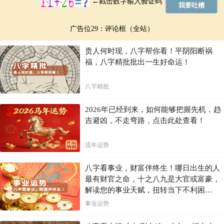
广告位29：评论框（全站）
贵人何时现，八字帮你看！平阴阳断祸
福，八字精批批出一生好命运！
八字精批
2026年已经到来，如何能够把握先机，趋
吉避凶，不走弯路，点击此处查看！
流年运势
八字看事业，财富伴终生！哪日出生的人
最有财官之命，十之八九是大官或富豪，
解读您的事业天赋，扭转当下不利困
局！！
事业运势