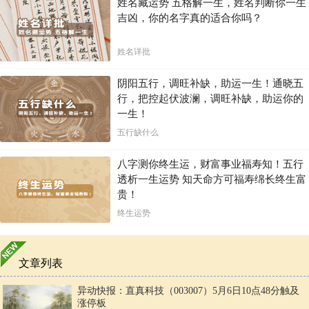
姓名藏运势 五格解一生，姓名判断你一生
吉凶，你的名字真的适合你吗？
姓名详批
阴阳五行，调旺补缺，助运一生！通晓五
行，把控起伏波澜，调旺补缺，助运你的
一生！
五行缺什么
八字测你终生运，财富事业福寿知！五行
透析一生运势 知天命方可福寿绵长终生富
贵！
终生运势
文章列表
异动快报：直真科技（003007）5月6日10点48分触及
涨停板