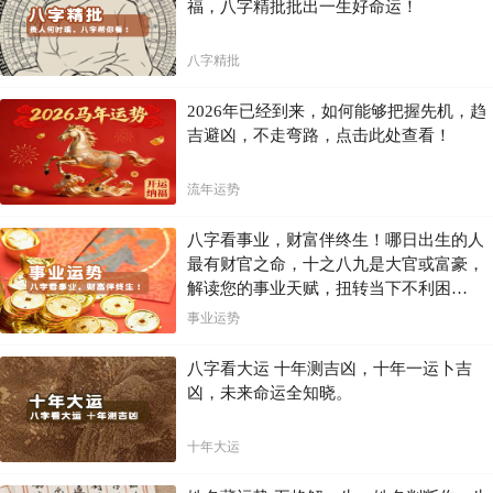
福，八字精批批出一生好命运！
八字精批
2026年已经到来，如何能够把握先机，趋
吉避凶，不走弯路，点击此处查看！
流年运势
八字看事业，财富伴终生！哪日出生的人
最有财官之命，十之八九是大官或富豪，
解读您的事业天赋，扭转当下不利困
局！！
事业运势
八字看大运 十年测吉凶，十年一运卜吉
凶，未来命运全知晓。
十年大运