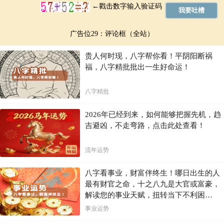
广告位29：评论框（全站）
贵人何时现，八字帮你看！平阴阳断祸
福，八字精批批出一生好命运！
八字精批
2026年已经到来，如何能够把握先机，趋
吉避凶，不走弯路，点击此处查看！
流年运势
八字看事业，财富伴终生！哪日出生的人
最有财官之命，十之八九是大官或富豪，
解读您的事业天赋，扭转当下不利困
局！！
事业运势