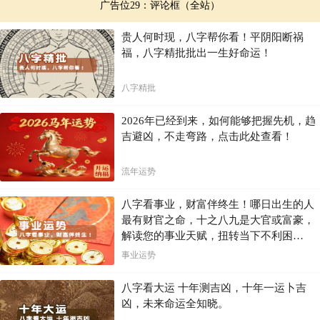
广告位29：评论框（全站）
贵人何时现，八字帮你看！平阴阳断祸
福，八字精批批出一生好命运！
八字精批
2026年已经到来，如何能够把握先机，趋
吉避凶，不走弯路，点击此处查看！
流年运势
八字看事业，财富伴终生！哪日出生的人
最有财官之命，十之八九是大官或富豪，
解读您的事业天赋，扭转当下不利困
局！！
事业运势
八字看大运 十年测吉凶，十年一运卜吉
凶，未来命运全知晓。