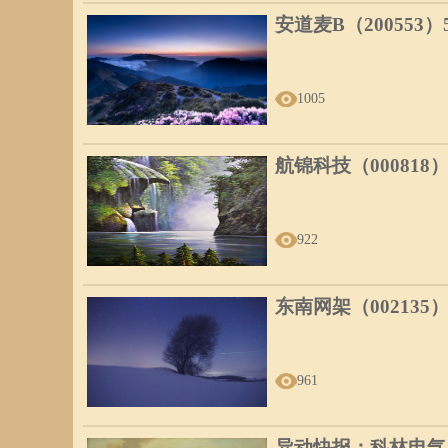
安道麦B（200553
1005
航锦科技（000818
922
东南网架（002135
961
异动快报：科林电气（6