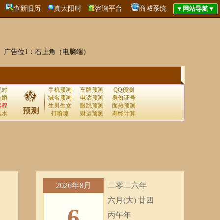
查新旧历
真太阳时
咨询平台
商城系统
广告位1：右上角（电脑端）
配对
手机预测
车牌预测
QQ预测
合婚
域名预测
电话预测
身份证号
运程
生男生女
眼跳预测
面热预测
风水
打喷嚏
财运预测
寿终计算
2026年8月
二零二六年
六月(大) 廿四
6
丙午年