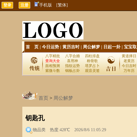
手机版
[繁体]
首 页
|
今日运势
|
黄历吉时
|
周公解梦
|
日起一卦
|
宝宝取
八字精批
八字合婚
四柱排盘
黄道择日
查询大全
喜用神
称骨歌
老黄历
面相预测
指纹运势
塔罗占卜
今日吉时
紫微斗数
铜板占卦
观音灵签
万年历
首页
>
周公解梦
钥匙孔
物品类
热度:428℃ 2026/8/6 11:05:29