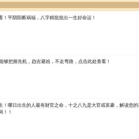
看！平阴阳断祸福，八字精批批出一生好命运！
如何能够把握先机，趋吉避凶，不走弯路，点击此处查看！
生！哪日出生的人最有财官之命，十之八九是大官或富豪，解读您的
局！！