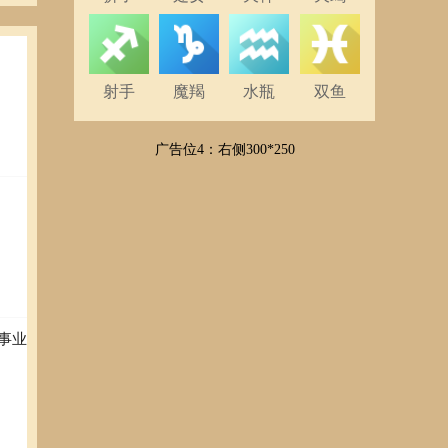
射手
魔羯
水瓶
双鱼
广告位4：右侧300*250
事业