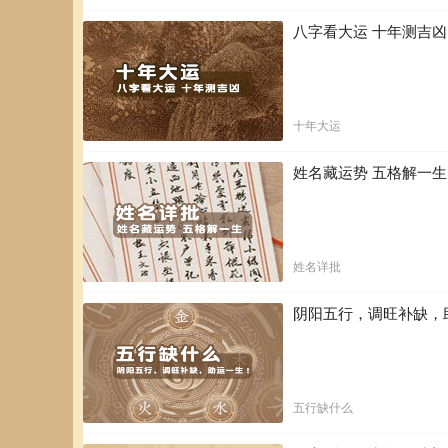
八字看大运 十年测吉
十年大运
姓名藏运势 五格解一
姓名详批
阴阳五行，调旺补缺，
五行缺什么