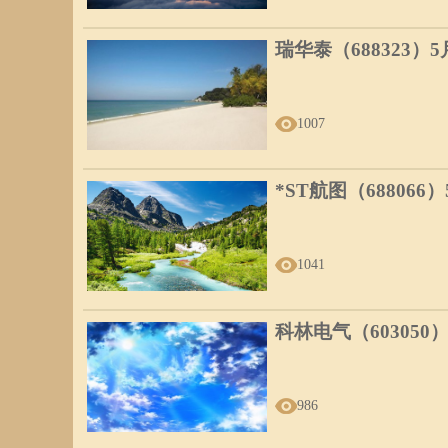
瑞华泰（688323）
1007
*ST航图（688066
1041
科林电气（603050
986