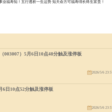
事业福寿知！五行透析一生运势 知天命方可福寿绵长终生富贵！
03007）5月6日10点48分触及涨停板
2026/5/6 23:5
5月6日10点52分触及涨停板
2026/5/6 23:5