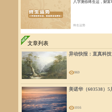
八字测你终生运，财富
终生运势
文章列表
异动快报：直真科技（0
969
美诺华（603538）
1016