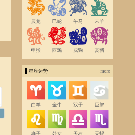
辰龙
巳蛇
午马
未羊
申猴
酉鸡
戌狗
亥猪
▌星座运势
more
白羊
金牛
双子
巨蟹
狮子
处女
天秤
天蝎