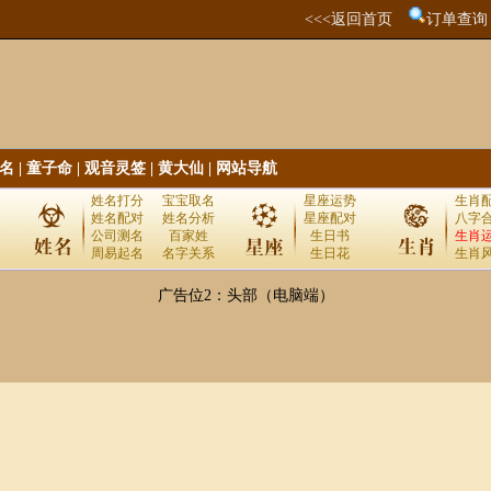
<<<返回首页
订单查询
名
|
童子命
|
观音灵签
|
黄大仙
|
网站导航
姓名打分
宝宝取名
星座运势
生肖
姓名配对
姓名分析
星座配对
八字
公司测名
百家姓
生日书
生肖
周易起名
名字关系
生日花
生肖
广告位2：头部（电脑端）