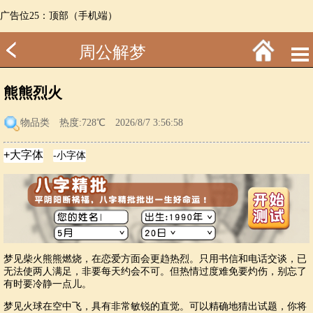
广告位25：顶部（手机端）
周公解梦
熊熊烈火
物品类
热度:728℃ 2026/8/7 3:56:58
梦见柴火熊熊燃烧，在恋爱方面会更趋热烈。只用书信和电话交谈，已
无法使两人满足，非要每天约会不可。但热情过度难免要灼伤，别忘了
有时要冷静一点儿。
梦见火球在空中飞，具有非常敏锐的直觉。可以精确地猜出试题，你将