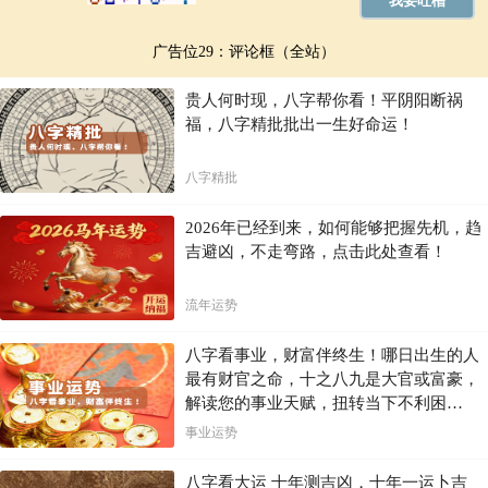
广告位29：评论框（全站）
贵人何时现，八字帮你看！平阴阳断祸
福，八字精批批出一生好命运！
八字精批
2026年已经到来，如何能够把握先机，趋
吉避凶，不走弯路，点击此处查看！
流年运势
八字看事业，财富伴终生！哪日出生的人
最有财官之命，十之八九是大官或富豪，
解读您的事业天赋，扭转当下不利困
局！！
事业运势
八字看大运 十年测吉凶，十年一运卜吉