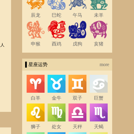
辰龙
巳蛇
午马
未羊
申猴
酉鸡
戌狗
亥猪
，人
▌星座运势
more
白羊
金牛
双子
巨蟹
狮子
处女
天秤
天蝎