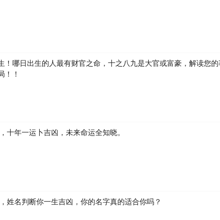
生！哪日出生的人最有财官之命，十之八九是大官或富豪，解读您的
局！！
凶，十年一运卜吉凶，未来命运全知晓。
生，姓名判断你一生吉凶，你的名字真的适合你吗？