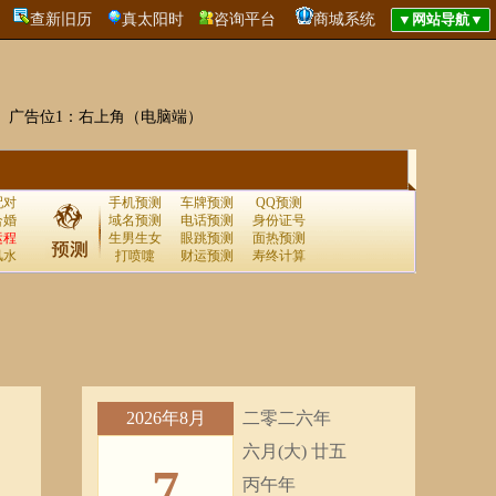
查新旧历
真太阳时
咨询平台
商城系统
广告位1：右上角（电脑端）
配对
手机预测
车牌预测
QQ预测
合婚
域名预测
电话预测
身份证号
运程
生男生女
眼跳预测
面热预测
风水
打喷嚏
财运预测
寿终计算
2026年8月
二零二六年
六月(大) 廿五
7
丙午年