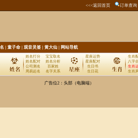
<<<返回首页
订单查询
名
|
童子命
|
观音灵签
|
黄大仙
|
网站导航
姓名打分
宝宝取名
星座运势
生肖
姓名配对
姓名分析
星座配对
八字
公司测名
百家姓
生日书
生肖
周易起名
名字关系
生日花
生肖
广告位2：头部（电脑端）