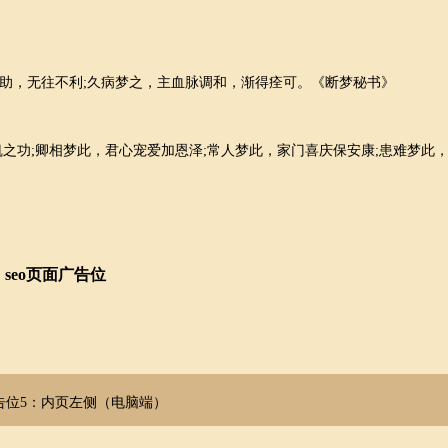
助，无往不利;久病梦之，主血脉调和，渐得痊可。《断梦秘书》
之功;卿相梦此，君心宠爱加恩泽;常人梦此，家门喜庆保安康;患难梦此
seo页面广告位
告位5：内页左侧（电脑端）