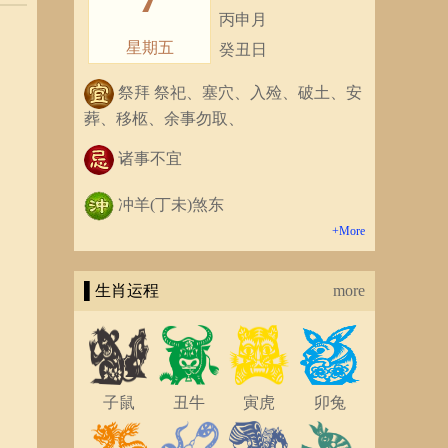
丙申月
星期五
癸丑日
祭拜 祭祀、塞穴、入殓、破土、安
葬、移柩、余事勿取、
诸事不宜
冲羊(丁未)煞东
+More
▌生肖运程
more
子鼠
丑牛
寅虎
卯兔