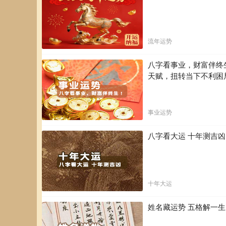
流年运势
八字看事业，财富伴终
天赋，扭转当下不利困
事业运势
八字看大运 十年测吉
十年大运
姓名藏运势 五格解一