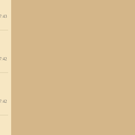
7:43
7:42
7:42