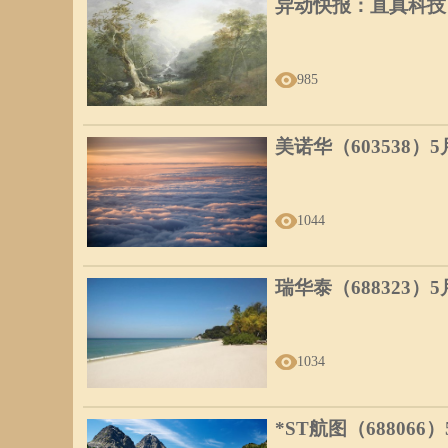
异动快报：直真科技（0
985
美诺华（603538）
1044
瑞华泰（688323）
1034
*ST航图（688066