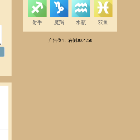
射手
魔羯
水瓶
双鱼
广告位4：右侧300*250