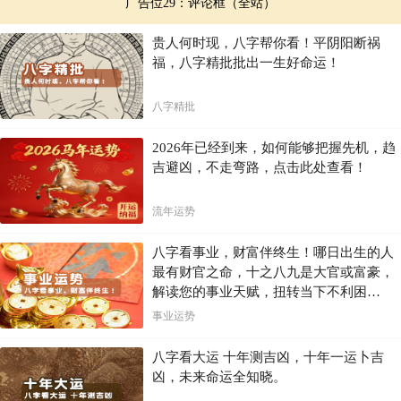
广告位29：评论框（全站）
贵人何时现，八字帮你看！平阴阳断祸
福，八字精批批出一生好命运！
八字精批
2026年已经到来，如何能够把握先机，趋
吉避凶，不走弯路，点击此处查看！
流年运势
八字看事业，财富伴终生！哪日出生的人
最有财官之命，十之八九是大官或富豪，
解读您的事业天赋，扭转当下不利困
局！！
事业运势
八字看大运 十年测吉凶，十年一运卜吉
凶，未来命运全知晓。