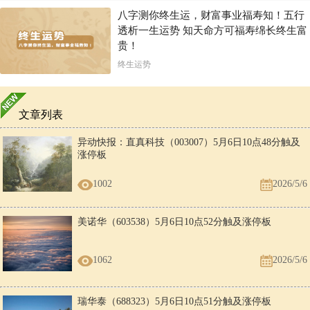
八字测你终生运，财富事业福寿知！五行
透析一生运势 知天命方可福寿绵长终生富
贵！
终生运势
文章列表
异动快报：直真科技（003007）5月6日10点48分触及
涨停板
1002
2026/5/6
美诺华（603538）5月6日10点52分触及涨停板
1062
2026/5/6
瑞华泰（688323）5月6日10点51分触及涨停板