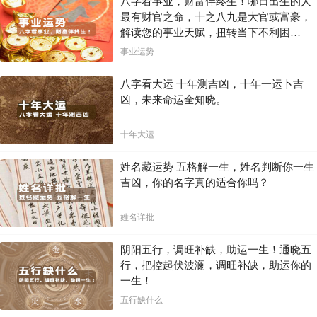
八字看事业，财富伴终生！哪日出生的人
最有财官之命，十之八九是大官或富豪，
解读您的事业天赋，扭转当下不利困
局！！
事业运势
八字看大运 十年测吉凶，十年一运卜吉
凶，未来命运全知晓。
十年大运
姓名藏运势 五格解一生，姓名判断你一生
吉凶，你的名字真的适合你吗？
姓名详批
阴阳五行，调旺补缺，助运一生！通晓五
行，把控起伏波澜，调旺补缺，助运你的
一生！
五行缺什么