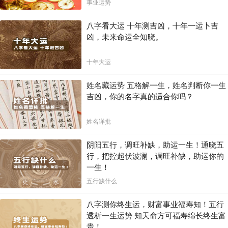
局！！
事业运势
八字看大运 十年测吉凶，十年一运卜吉
凶，未来命运全知晓。
十年大运
姓名藏运势 五格解一生，姓名判断你一生
吉凶，你的名字真的适合你吗？
姓名详批
阴阳五行，调旺补缺，助运一生！通晓五
行，把控起伏波澜，调旺补缺，助运你的
一生！
五行缺什么
八字测你终生运，财富事业福寿知！五行
透析一生运势 知天命方可福寿绵长终生富
贵！