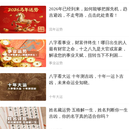
2026年已经到来，如何能够把握先机，趋
吉避凶，不走弯路，点击此处查看！
流年运势
八字看事业，财富伴终生！哪日出生的人
最有财官之命，十之八九是大官或富豪，
解读您的事业天赋，扭转当下不利困
局！！
事业运势
八字看大运 十年测吉凶，十年一运卜吉
凶，未来命运全知晓。
十年大运
姓名藏运势 五格解一生，姓名判断你一生
吉凶，你的名字真的适合你吗？