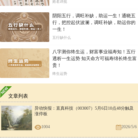
姓名详批
阴阳五行，调旺补缺，助运一生！通晓五
行，把控起伏波澜，调旺补缺，助运你的
一生！
五行缺什么
八字测你终生运，财富事业福寿知！五行
透析一生运势 知天命方可福寿绵长终生富
贵！
终生运势
文章列表
异动快报：直真科技（003007）5月6日10点48分触及
涨停板
1004
2026/5/6