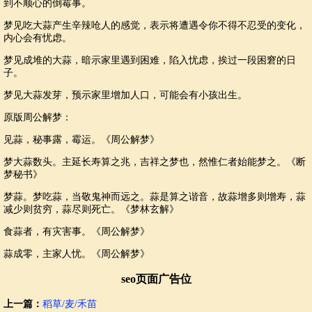
到不顺心的倒霉事。
梦见吃大蒜产生辛辣呛人的感觉，表示将遭遇令你不得不忍受的变化，
内心会有忧虑。
梦见成堆的大蒜，暗示家里遇到困难，陷入忧虑，挨过一段困窘的日
子。
梦见大蒜发芽，预示家里增加人口，可能会有小孩出生。
原版周公解梦：
见蒜，秘事露，霉运。《周公解梦》
梦大蒜数头。主延长寿算之兆，吉祥之梦也，然惟仁者始能梦之。《断
梦秘书》
梦蒜。梦吃蒜，当敬鬼神而远之。蒜是算之谐音，故蒜增多则增寿，蒜
减少则贫穷，蒜尽则死亡。《梦林玄解》
食蒜者，有灾害事。《周公解梦》
蒜成零，主家人忧。《周公解梦》
seo页面广告位
上一篇：
稻草/麦/禾苗