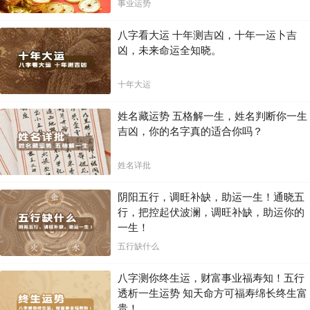
局！！
事业运势
八字看大运 十年测吉凶，十年一运卜吉
凶，未来命运全知晓。
十年大运
姓名藏运势 五格解一生，姓名判断你一生
吉凶，你的名字真的适合你吗？
姓名详批
阴阳五行，调旺补缺，助运一生！通晓五
行，把控起伏波澜，调旺补缺，助运你的
一生！
五行缺什么
八字测你终生运，财富事业福寿知！五行
透析一生运势 知天命方可福寿绵长终生富
贵！