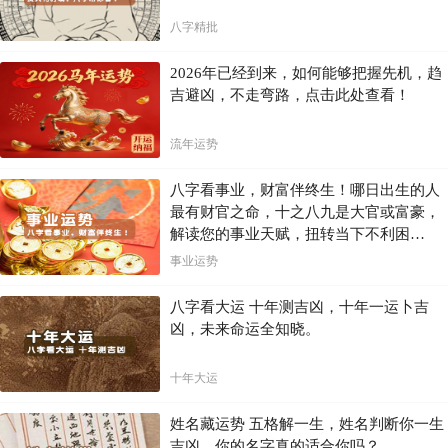
八字精批
2026年已经到来，如何能够把握先机，趋
吉避凶，不走弯路，点击此处查看！
流年运势
八字看事业，财富伴终生！哪日出生的人
最有财官之命，十之八九是大官或富豪，
解读您的事业天赋，扭转当下不利困
局！！
事业运势
八字看大运 十年测吉凶，十年一运卜吉
凶，未来命运全知晓。
十年大运
姓名藏运势 五格解一生，姓名判断你一生
吉凶，你的名字真的适合你吗？