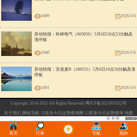
1009
2026/5/6
异动快报：科林电气（603050）5月6日10点53分触及
涨停板
1040
2026/5/6
异动快报：安道麦B（200553）5月6日10点50分触及涨
停板
1091
2026/5/6
Copyright 2014-2025 All Rights Reserved |
粤ICP备2021097052号
关于我们
网站导航
12生肖今日运势查询网
12星座今日运势查询
地图
电脑版
当前页面执行的时间：0.04秒
首页
订单
导航
我的