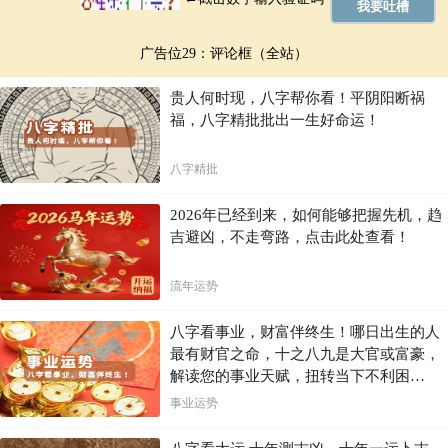
广告位29：评论框（全站）
贵人何时现，八字帮你看！平阴阳断祸
福，八字精批批出一生好命运！
八字精批
2026年已经到来，如何能够把握先机，趋
吉避凶，不走弯路，点击此处查看！
流年运势
八字看事业，财富伴终生！哪日出生的人
最有财官之命，十之八九是大官或富豪，
解读您的事业天赋，扭转当下不利困
局！！
事业运势