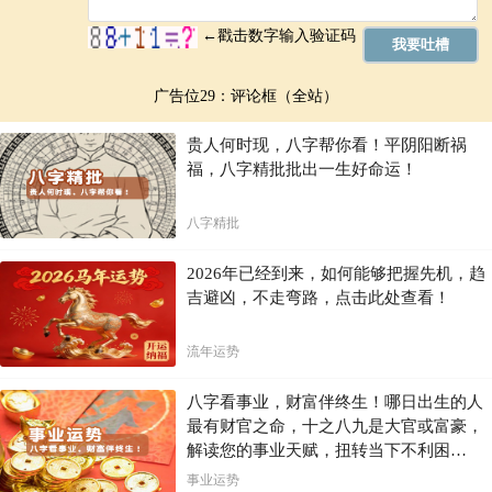
广告位29：评论框（全站）
贵人何时现，八字帮你看！平阴阳断祸
福，八字精批批出一生好命运！
八字精批
2026年已经到来，如何能够把握先机，趋
吉避凶，不走弯路，点击此处查看！
流年运势
八字看事业，财富伴终生！哪日出生的人
最有财官之命，十之八九是大官或富豪，
解读您的事业天赋，扭转当下不利困
局！！
事业运势