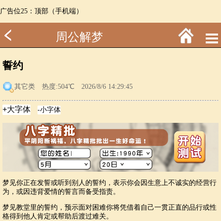
广告位25：顶部（手机端）
周公解梦
誓约
其它类
热度:504℃ 2026/8/6 14:29:45
梦见你正在发誓或听到别人的誓约，表示你会因生意上不诚实的经营行
为，或因违背爱情的誓言而备受指责。
梦见教堂里的誓约，预示面对困难你将凭借着自己一贯正直的品行或性
格得到他人肯定或帮助后渡过难关。