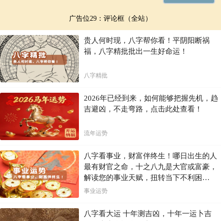
广告位29：评论框（全站）
贵人何时现，八字帮你看！平阴阳断祸
福，八字精批批出一生好命运！
八字精批
2026年已经到来，如何能够把握先机，趋
吉避凶，不走弯路，点击此处查看！
流年运势
八字看事业，财富伴终生！哪日出生的人
最有财官之命，十之八九是大官或富豪，
解读您的事业天赋，扭转当下不利困
局！！
事业运势
八字看大运 十年测吉凶，十年一运卜吉