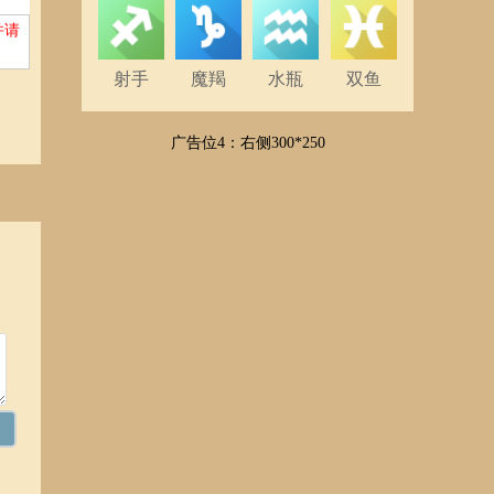
并请
一丝
射手
魔羯
水瓶
双鱼
是采
察
爱的
广告位4：右侧300*250
，而
何喜
勇敢
浓
满
精神
使你
对婚
件，