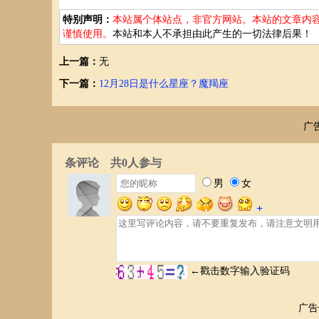
爱与性的倾向
特别声明：
本站属个体站点，非官方网站。本站的文章内
谨慎使用。
本站和本人不承担由此产生的一切法律后果！
你的爱情，如同在黑暗中悄悄绽放的山野小花，没有华丽
抱怨，在遇到理想的伴侣之前，你默默地等待。对任何事情
上一篇：
无
取消极的排斥，因此，你的恋情多半迟迟地开花结果，即使
觉，才会向他倾吐你的爱慕之意。如此富于诗意的恋情，绝
下一篇：
12月28日是什么星座？魔羯座
蜜汁为乐。你不会响往甜蜜的爱情故事，只求以真实体贴的
是细水长流式的细腻情感。结婚是恋爱的延续，爱情长跑的
爱对方也不会投入感情。你在恋爱上的最大缺点是不擅于表
广
而巧妙地表达出自己的感情，你的爱情将不致遭受挫折。
在你获得心上爱人之后你步入结婚礼堂，并将以往积藏的
烈，绝不会随着岁月的消逝而淡薄。一旦结婚后，以前的顾
足。你原本视性为禁忌，极力压抑，但跟真心相爱的人结合
上虽然和对方已紧密地结合在一起，但要发生性关系，则需
不敢纵情而为，因一时的性行动而与对方发生关系。
忠告：不要害怕碰钉子，失败是成功之母，勇敢地向对
婚姻及家庭
A型魔羯座的你，无论做什么事情都非常谨慎，因此你的
姻的慎重，可从你计划之心详尽，费时之久远，看出端倪。
广告