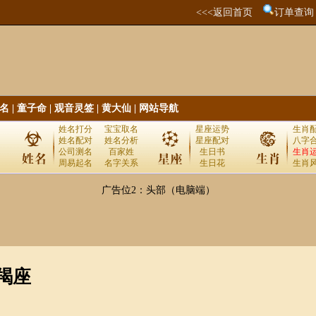
<<<返回首页
订单查询
名
|
童子命
|
观音灵签
|
黄大仙
|
网站导航
姓名打分
宝宝取名
星座运势
生肖
姓名配对
姓名分析
星座配对
八字
公司测名
百家姓
生日书
生肖
周易起名
名字关系
生日花
生肖
广告位2：头部（电脑端）
羯座