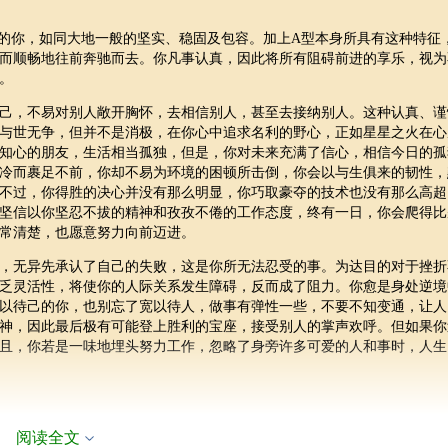
的你，如同大地一般的坚实、稳固及包容。加上A型本身所具有这种特征
而顺畅地往前奔驰而去。你凡事认真，因此将所有阻碍前进的享乐，视为
。
，不易对别人敞开胸怀，去相信别人，甚至去接纳别人。这种认真、谨
与世无争，但并不是消极，在你心中追求名利的野心，正如星星之火在心
知心的朋友，生活相当孤独，但是，你对未来充满了信心，相信今日的孤
冷而裹足不前，你却不易为环境的困顿所击倒，你会以与生俱来的韧性，
不过，你得胜的决心并没有那么明显，你巧取豪夺的技术也没有那么高超
坚信以你坚忍不拔的精神和孜孜不倦的工作态度，终有一日，你会爬得比
常清楚，也愿意努力向前迈进。
无异先承认了自己的失败，这是你所无法忍受的事。为达目的对于挫折
乏灵活性，将使你的人际关系发生障碍，反而成了阻力。你愈是身处逆境
以待己的你，也别忘了宽以待人，做事有弹性一些，不要不知变通，让人
神，因此最后极有可能登上胜利的宝座，接受别人的掌声欢呼。但如果你
且，你若是一味地埋头努力工作，忽略了身旁许多可爱的人和事时，人生
充实。
阅读全文