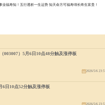
事业福寿知！五行透析一生运势 知天命方可福寿绵长终生富贵！
03007）5月6日10点48分触及涨停板
2026/5/6 23:5
5月6日10点52分触及涨停板
2026/5/6 23:5