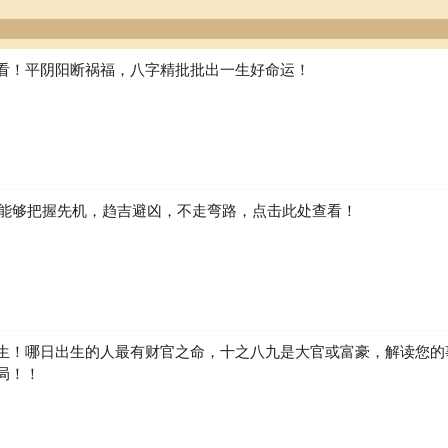
对方的教养、学识、经济能力等却十分重视。内涵重于外表，实际重于虚
。男性尤其想娶到一位掌管家务、维持家庭和谐的贤妻良母。因此，你择
给对方难以沟通的印象，但一旦组成家庭之后，就会努力做个诚实、负责
爱，只要家人快乐，你也就觉得安慰了。
看！平阴阳断祸福，八字精批批出一生好命运！
的家里装饰得较为柔和、舒适，使辛苦工作一天回到家中的先生，能在
肃，往往给子女带来拘束感，使孩子不敢跟你亲近，家庭的气氛也因此十
畅的气氛。否则，有谁愿意呆在如牢笼般的家中呢？但因你生活呆板，不
气氛。对你婚姻的评价会随着年龄而增高，亦即年龄愈大，愈能表现出你
活，反而愈到晚年，愈懂得享受生活的情趣。
，最重要的是坚持自己的原则。
如何能够把握先机，趋吉避凶，不走弯路，点击此处查看！
的工作，或是艺术方面的工作都能有优异表现。但这种成绩并不是来自
择如数学家、化学家、教师、药剂师等职业。你所从事的工作都需要活用
宗教家、律师、插花教师、音乐家也颇能称职。
生！哪日出生的人最有财官之命，十之八九是大官或富豪，解读您的
从传播有关的工作。这些职业都需经常交际应酬，跟你的个性不符，且
意致力于工作，就能有卓越的表现，这也是获得成功的关键。
局！！
自己所选择的事业，将来必有辉煌的成就。