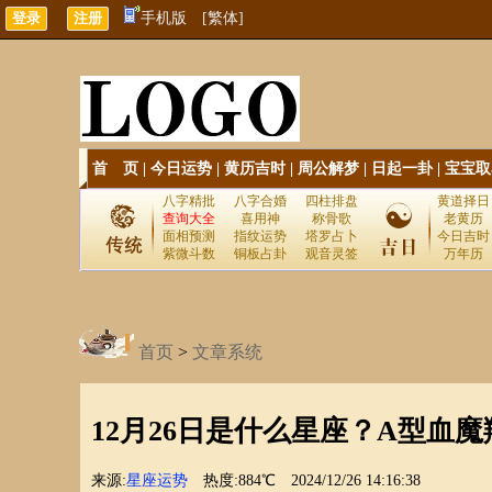
手机版
[繁体]
首 页
|
今日运势
|
黄历吉时
|
周公解梦
|
日起一卦
|
宝宝取
八字精批
八字合婚
四柱排盘
黄道择日
查询大全
喜用神
称骨歌
老黄历
面相预测
指纹运势
塔罗占卜
今日吉时
紫微斗数
铜板占卦
观音灵签
万年历
首页
>
文章系统
12月26日是什么星座？A型血魔
来源:
星座运势
热度:884℃
2024/12/26 14:16:38