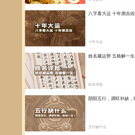
A型魔羯座的你，并不会一夕之间成为人人惊羡不已的暴
八字看大运 十年测吉
加上自己勤于储蓄，在守财方面绝没问题。你与生俱来对金
式，就如滚雪球一样，确实为你累积了财富，不知不觉间可
你从事赌博及投机事业的运气也不佳，只要你不涉足其间，
业，但通常都会丧失一些财运，甚至连老本都亏损掉，因此
十年大运
你属于大器晚成的类型，所以年轻时或许为金钱愁苦，但
你的耐性及毅力，终能迎头赶上。
姓名藏运势 五格解一
忠告：对金钱应适当活用，不宜过于吝啬，以免引起反
姓名详批
阴阳五行，调旺补缺，
五行缺什么