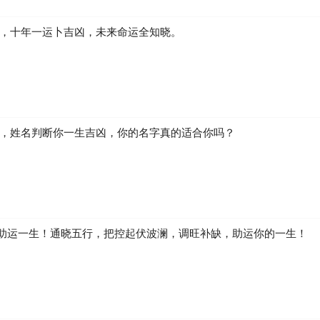
发户，但由于你对金钱的运用，从年轻时代便会选择一个最稳当的方法
凶，十年一运卜吉凶，未来命运全知晓。
钱的感觉便很灵敏，一旦获得钱财，绝不会轻易付出。这种涓滴成河的积
能你就成为一位大财主了。你不喜欢以不正当的手段来赚取巨额财富，同
维持一个小康的生活应不成问题。有时，你会想增加一些收入，而投资其
，你还是安安分分地在你的本业上尽全力发挥，财运自然会随之而来。
三十岁之后，尤其是过了中年，你的财运会一直上升。虽不致一举致富
生，姓名判断你一生吉凶，你的名字真的适合你吗？
感。
助运一生！通晓五行，把控起伏波澜，调旺补缺，助运你的一生！