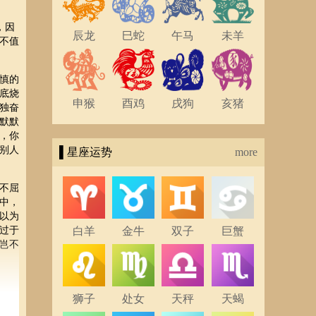
，因
辰龙
巳蛇
午马
未羊
不值
慎的
底烧
申猴
酉鸡
戌狗
亥猪
独奋
默默
，你
别人
▌星座运势
more
不屈
中，
以为
过于
白羊
金牛
双子
巨蟹
岂不
狮子
处女
天秤
天蝎