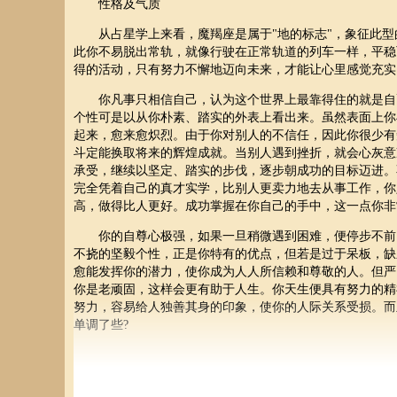
性格及气质
从占星学上来看，魔羯座是属于"地的标志"，象征此型
此你不易脱出常轨，就像行驶在正常轨道的列车一样，平稳
得的活动，只有努力不懈地迈向未来，才能让心里感觉充实
你凡事只相信自己，认为这个世界上最靠得住的就是自己
个性可是以从你朴素、踏实的外表上看出来。虽然表面上你
起来，愈来愈炽烈。由于你对别人的不信任，因此你很少有
斗定能换取将来的辉煌成就。当别人遇到挫折，就会心灰意
承受，继续以坚定、踏实的步伐，逐步朝成功的目标迈进。
完全凭着自己的真才实学，比别人更卖力地去从事工作，你
高，做得比人更好。成功掌握在你自己的手中，这一点你非
你的自尊心极强，如果一旦稍微遇到困难，便停步不前，
不挠的坚毅个性，正是你特有的优点，但若是过于呆板，缺
愈能发挥你的潜力，使你成为人人所信赖和尊敬的人。但严
你是老顽固，这样会更有助于人生。你天生便具有努力的精
努力，容易给人独善其身的印象，使你的人际关系受损。而
单调了些?
忠告：拥有调剂人生的兴趣及嗜好，会使你的生活更加