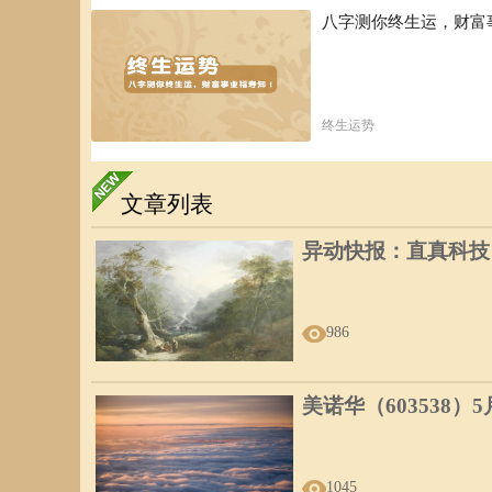
八字测你终生运，财富
终生运势
文章列表
异动快报：直真科技（0
986
美诺华（603538）
1045