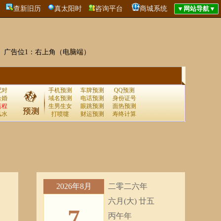
查新旧历
真太阳时
咨询平台
商城系统
广告位1：右上角（电脑端）
配对
手机预测
车牌预测
QQ预测
合婚
域名预测
电话预测
身份证号
运程
生男生女
眼跳预测
面热预测
风水
打喷嚏
财运预测
寿终计算
2026年8月
二零二六年
六月(大) 廿五
7
丙午年