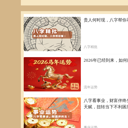
你绝对不会考虑婚姻。你虽不怎么重视对方的外表，但对于
说是择偶的条件，你的婚姻是不追求罗曼蒂克的现实主义者
眼光很少发生偏差，离婚的情形也很少出现。在婚前你或许
伴侣，非常顾家，任劳任怨，绝无微词。你对孩子也极为疼
贵人何时现，八字帮你
为人妻子的你，应留意自己的装扮及家庭的气氛，把自己
尔撒娇的女性温柔中，得以慰藉。作为丈夫的你由于过于严
闷。其实，家庭应是全家人休息的场所，最好能充满自由舒
达，所以有时必须多对家人说些温柔体贴的话，改变家中的
八字精批
点，是老当益壮，老而弥坚。而年高也不影响你们夫妻的生
忠告：如果晚婚也不必焦急，或被周围人的意见所左右
2026年已经到来，
事业及成功
不断努力向上的你，工作能力极为杰出，无论是实务方面
赋，而是你自己勤奋不懈，流血流汗的所换取的。你适合选
流年运势
脑，而且必须具备高超的智慧及不屈不挠的精神。此外，当
八字看事业，财富伴终
反过来说，不适合你从事的职业有外交官、设计师或与大
为虚华不实的环境所影响，故宜避免。总之，如果能专心一
天赋，扭转当下不利困
忠告：年轻时的成就虽然有限，但只要贯彻始终地坚持
金钱及财运
事业运势