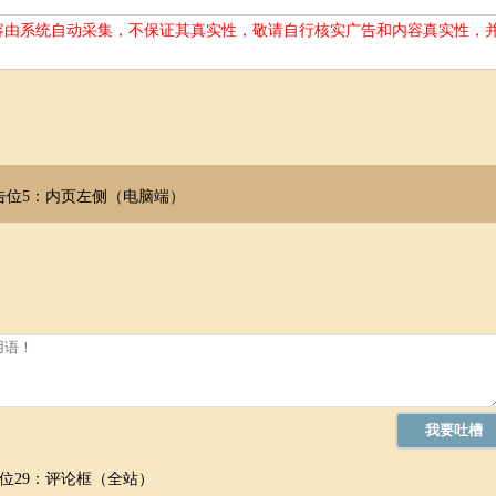
容由系统自动采集，不保证其真实性，敬请自行核实广告和内容真实性，
娇艳的色彩，也没有浓郁的香气，因此很少会有人采摘回家，但你没有
都很谨慎的你，对于爱情也是相当慎重。由于你不大相信别人，对异性更
你很喜欢对方，你也不会直接表达，只是默默地注视，直到有一天被对方
不同于瞬间燃烧的爱情，也不像一对花蝴蝶一样，穿梭于花丛中，以汲取
感情来滋润彼此的心灵，因此，你对爱情的期望，不是急风暴雨般的激情
终点既是步上红毯的那一端。如果你知道双方没有结婚的可能，无论你如
达，加上过强的自制心理，往往不易出现美好的结果。如果能放松心情，
告位5：内页左侧（电脑端）
感情全部倾泻而出以无限的深情来对待自己的伴侣。这种爱意愈来愈为
虑就可以抛开，被压抑的欲望也可获得纾解，你充分享受到性爱的快乐及
之后，以前任何的束缚都解除了。在性生活方面，你的体验较晚，因为你
一段颇长的时间。并非你缺乏性欲，而是你的保守观念及强烈的抑制心，
方表白吧！
恋爱过程极为漫长，多半进入三十岁之后才结婚，是典型的晚婚型。你
你不会以爱情为结婚的先决条件，对方如果无法符合你现实生活的种种条
位29：评论框（全站）