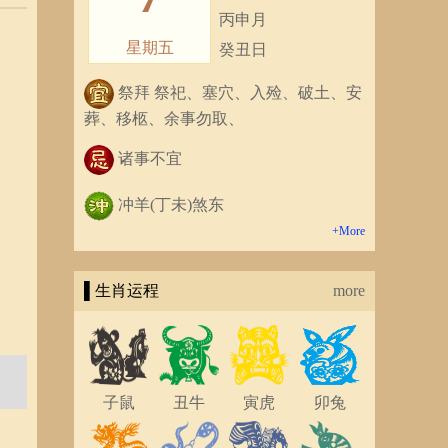
丙申月
星期五
癸丑日
祭拜 祭祀、塞穴、入殓、破土、安
葬、移柩、余事勿取、
诸事不宜
冲羊(丁未)煞东
+More
▌生肖运程
more
子鼠
丑牛
寅虎
卯兔