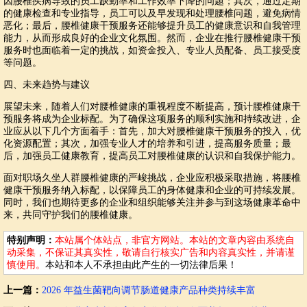
因腰椎疾病导致的员工缺勤率和工作效率下降的问题；其次，通过定期
的健康检查和专业指导，员工可以及早发现和处理腰椎问题，避免病情
恶化；最后，腰椎健康干预服务还能够提升员工的健康意识和自我管理
能力，从而形成良好的企业文化氛围。然而，企业在推行腰椎健康干预
服务时也面临着一定的挑战，如资金投入、专业人员配备、员工接受度
等问题。
四、未来趋势与建议
展望未来，随着人们对腰椎健康的重视程度不断提高，预计腰椎健康干
预服务将成为企业标配。为了确保这项服务的顺利实施和持续改进，企
业应从以下几个方面着手：首先，加大对腰椎健康干预服务的投入，优
化资源配置；其次，加强专业人才的培养和引进，提高服务质量；最
后，加强员工健康教育，提高员工对腰椎健康的认识和自我保护能力。
面对职场久坐人群腰椎健康的严峻挑战，企业应积极采取措施，将腰椎
健康干预服务纳入标配，以保障员工的身体健康和企业的可持续发展。
同时，我们也期待更多的企业和组织能够关注并参与到这场健康革命中
来，共同守护我们的腰椎健康。
特别声明：
本站属个体站点，非官方网站。本站的文章内容由系统自
动采集，不保证其真实性，敬请自行核实广告和内容真实性，并请谨
慎使用。
本站和本人不承担由此产生的一切法律后果！
上一篇：
2026 年益生菌靶向调节肠道健康产品种类持续丰富