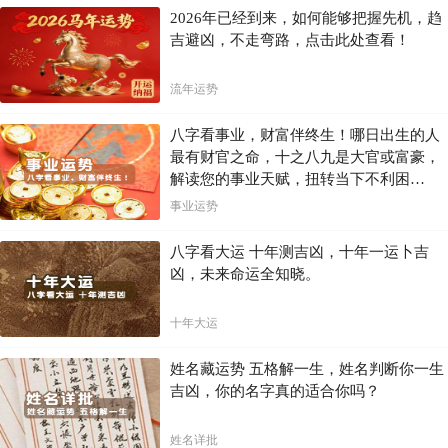
2026年已经到来，如何能够把握先机，趋
吉避凶，不走弯路，点击此处查看！
流年运势
八字看事业，财富伴终生！哪日出生的人
最有财官之命，十之八九是大官或富豪，
解读您的事业天赋，扭转当下不利困
局！！
事业运势
八字看大运 十年测吉凶，十年一运卜吉
凶，未来命运全知晓。
十年大运
姓名藏运势 五格解一生，姓名判断你一生
吉凶，你的名字真的适合你吗？
姓名详批