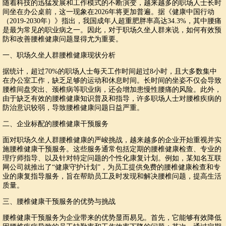
随着科技的迅猛发展和工作模式的不断演变，越来越多的职场人士长时
间坐在办公桌前，这一现象在2026年将更加普遍。据《健康中国行动
（2019-2030年）》指出，我国成年人超重肥胖率高达34.3%，其中腰痛
是最为常见的职业病之一。因此，对于职场久坐人群来说，如何有效预
防和改善腰椎健康问题显得尤为重要。
一、职场久坐人群腰椎健康现状分析
据统计，超过70%的职场人士每天工作时间超过8小时，且大多数集中
在办公室工作，缺乏足够的运动和休息时间。长时间的坐姿不仅会导致
腰椎间盘突出、颈椎病等职业病，还会增加患慢性腰痛的风险。此外，
由于缺乏有效的腰椎健康知识普及和指导，许多职场人士对腰椎疾病的
防治意识较弱，导致腰椎健康问题日益严重。
二、企业标配的腰椎健康干预服务
面对职场久坐人群腰椎健康的严峻挑战，越来越多的企业开始重视并实
施腰椎健康干预服务。这些服务通常包括定期的腰椎健康检查、专业的
理疗师指导、以及针对特定问题的个性化康复计划。例如，某知名互联
网公司就推出了“健康守护计划”，为员工提供免费的腰椎健康检查和专
业的康复指导服务，旨在帮助员工及时发现和解决腰椎问题，提高生活
质量。
三、腰椎健康干预服务的优势与挑战
腰椎健康干预服务为企业带来的优势显而易见。首先，它能够有效降低